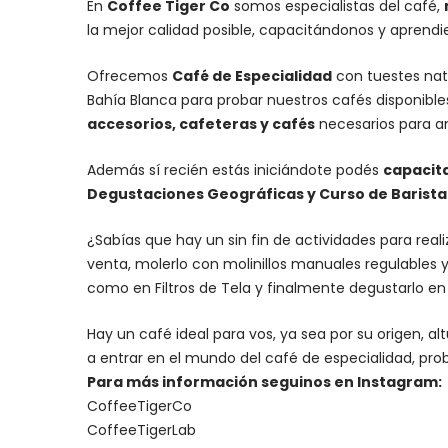
En
Coffee Tiger Co
somos especialistas del café,
la mejor calidad posible, capacitándonos y aprend
Ofrecemos
Café de Especialidad
con tuestes nat
Bahía Blanca para probar nuestros cafés disponibl
accesorios
, cafeteras y
cafés
necesarios para an
Además sí recién estás iniciándote podés
capacit
Degustaciones Geográficas y Curso de Barista I
¿Sabías que hay un sin fin de actividades para rea
venta, molerlo con
molinillos manuales regulables
y
como en Filtros de Tela y finalmente degustarlo e
Hay un
café ideal para vos
, ya sea por su origen, 
a entrar en el mundo del café de especialidad, prob
Para más información seguinos en Instagram:
CoffeeTigerCo
CoffeeTigerLab