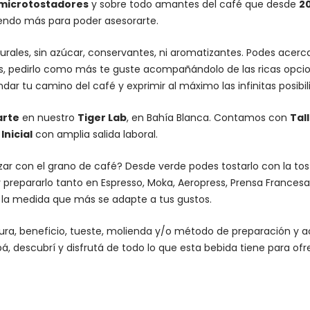
microtostadores
y sobre todo amantes del café que desde
2
iendo más para poder asesorarte.
urales, sin azúcar, conservantes, ni aromatizantes. Podes acer
es, pedirlo como más te guste acompañándolo de las ricas opcio
dar tu camino del café y exprimir al máximo las infinitas posibi
arte
en nuestro
Tiger Lab
, en Bahía Blanca. Contamos con
Tal
nicial
con amplia salida laboral.
lizar con el grano de café? Desde verde podes tostarlo con la
to
 prepararlo tanto en Espresso,
Moka
,
Aeropress
,
Prensa Francesa
n la medida que más se adapte a tus gustos.
altura, beneficio, tueste, molienda y/o método de preparación 
á, descubrí y disfrutá de todo lo que esta bebida tiene para ofr