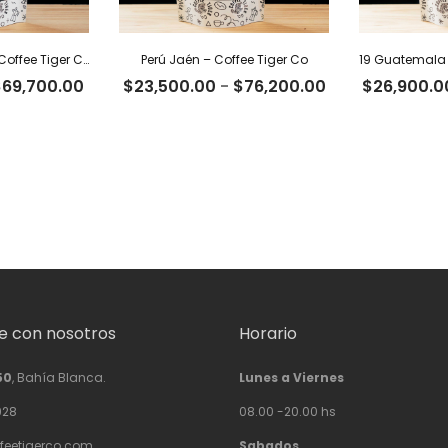
Excelso Supremo – Coffee Tiger Co
Perú Jaén – Coffee Tiger Co
Rango
Rango
$
69,700.00
$
23,500.00
-
$
76,200.00
$
26,900.0
de
de
precios:
precios:
desde
desde
$21,500.00
$23,500.00
hasta
hasta
$69,700.00
$76,200.00
 con nosotros
Horario
50
, Bahía Blanca.
Lunes a Viernes
928
08.00 -20.00 hs
feetigerco.com
Sabados