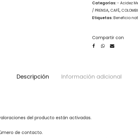
Categorías:
- Acidez M
/ PRENSA
,
CAFÉ
,
COLOMB
Etiquetas:
Beneficio nat
Compartir con
Descripción
Información adicional
valoraciones del producto están activadas.
número de contacto.