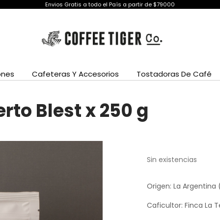
Envios Gratis a todo el País a partir de $79000
ones
Cafeteras Y Accesorios
Tostadoras De Café
to Blest x 250 g
Sin existencias
Origen: La Argentina 
Caficultor: Finca La 