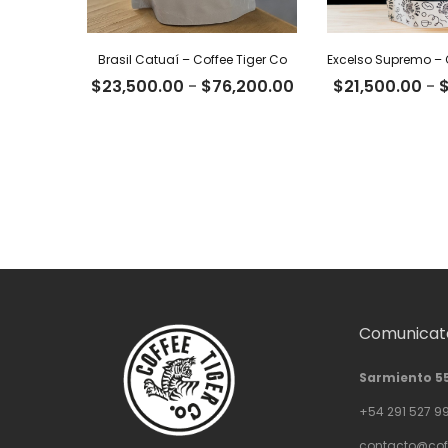
Brasil Catuaí – Coffee Tiger Co
Rango
$
23,500.00
-
$
76,200.00
$
21,500.00
-
de
precios:
desde
$23,500.00
hasta
$76,200.00
Comunicate
Sarmiento 5
+54 291 527 9
contacto@cof