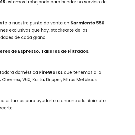
018
estamos trabajando para brindar un servicio de
carte a nuestro punto de venta en
Sarmiento 550
nes exclusivas que hay, stockearte de los
lidades de cada grano.
leres de Espresso, Talleres de Filtrados,
stadora doméstica
FireWorks
que tenemos a la
,
Chemex
, V60,
Kalita
, Dripper, Filtros Metálicos
y acá estamos para ayudarte a encontrarlo. Animate
ecerte.