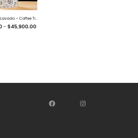
19 Guatemala Lavado – Coffee Tiger Co
Rango
0
-
$
45,900.00
de
precios:
desde
$26,900.00
hasta
$45,900.00
Facebook
Instagram