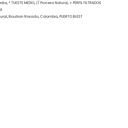
edia
,
* TUESTE MEDIO
,
// Proceso Natural
,
+ PERFIL FILTRADOS
IA
ural
,
Bourbon Rosado
,
Colombia
,
PUERTO BLEST