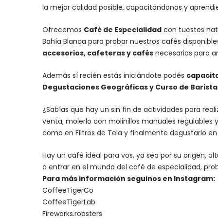
la mejor calidad posible, capacitándonos y aprend
Ofrecemos
Café de Especialidad
con tuestes nat
Bahía Blanca para probar nuestros cafés disponibl
accesorios
, cafeteras y
cafés
necesarios para an
Además sí recién estás iniciándote podés
capacit
Degustaciones Geográficas y Curso de Barista I
¿Sabías que hay un sin fin de actividades para rea
venta, molerlo con
molinillos manuales regulables
y
como en Filtros de Tela y finalmente degustarlo e
Hay un
café ideal para vos
, ya sea por su origen, 
a entrar en el mundo del café de especialidad, prob
Para más información seguinos en Instagram:
CoffeeTigerCo
CoffeeTigerLab
Fireworks.roasters