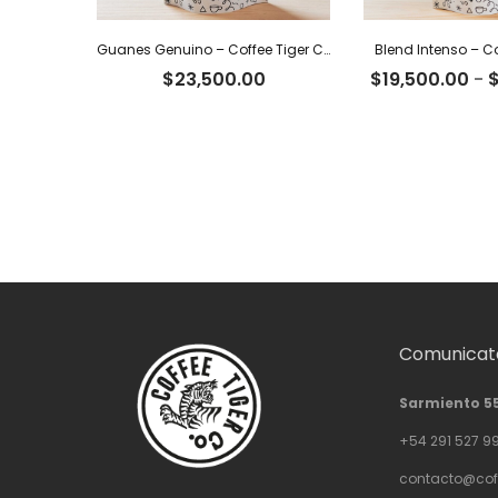
Guanes Genuino – Coffee Tiger Co
Blend Intenso – Co
$
23,500.00
$
19,500.00
-
Comunicate
Sarmiento 5
+54 291 527 9
contacto@cof