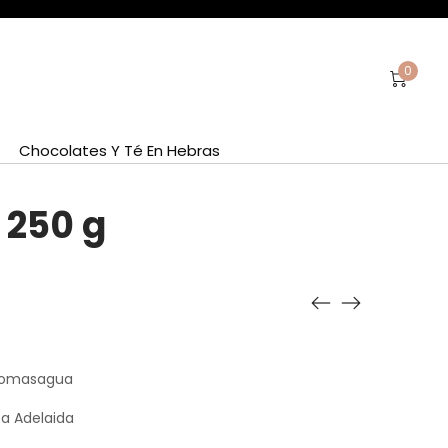
0
Chocolates Y Té En Hebras
 250 g
 Comasagua
ta Adelaida