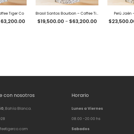
ffee Tiger Co
Brasil Santos Bourbon – Coffee Tiger Co
Perú Jaén 
Rango
Rango
$
63,200.00
$
19,500.00
-
$
63,200.00
$
23,500.0
de
de
precios:
precios:
desde
desde
$19,500.00
$19,500.00
hasta
hasta
$63,200.00
$63,200.00
 con nosotros
Horario
50
, Bahía Blanca.
Lunes a Viernes
928
08.00 -20.00 hs
feetigerco.com
Sabados