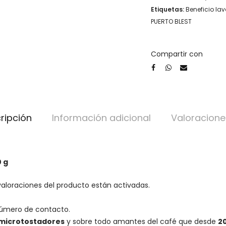
Etiquetas:
Beneficio la
PUERTO BLEST
Compartir con
ripción
Información adicional
Valoracione
0 g
valoraciones del producto están activadas.
número de contacto.
microtostadores
y sobre todo amantes del café que desde
2