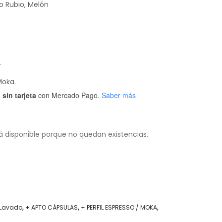
co Rubio, Melón
.
Moka.
sin tarjeta
con Mercado Pago.
Saber más
á disponible porque no quedan existencias.
 Lavado
,
+ APTO CÁPSULAS
,
+ PERFIL ESPRESSO / MOKA
,