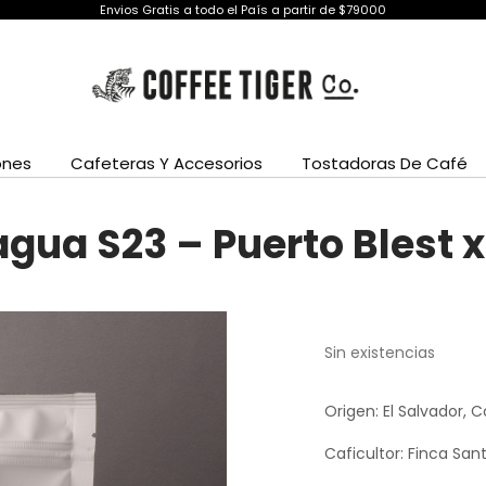
Envios Gratis a todo el País a partir de $79000
ones
Cafeteras Y Accesorios
Tostadoras De Café
gua S23 – Puerto Blest x
Sin existencias
Origen: El Salvador,
Caficultor: Finca San