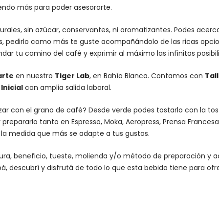
iendo más para poder asesorarte.
urales, sin azúcar, conservantes, ni aromatizantes. Podes acer
es, pedirlo como más te guste acompañándolo de las ricas opcio
dar tu camino del café y exprimir al máximo las infinitas posibi
arte
en nuestro
Tiger Lab
, en Bahía Blanca. Contamos con
Tal
nicial
con amplia salida laboral.
lizar con el grano de café? Desde verde podes tostarlo con la
to
 prepararlo tanto en Espresso,
Moka
,
Aeropress
,
Prensa Francesa
n la medida que más se adapte a tus gustos.
altura, beneficio, tueste, molienda y/o método de preparación 
á, descubrí y disfrutá de todo lo que esta bebida tiene para ofr