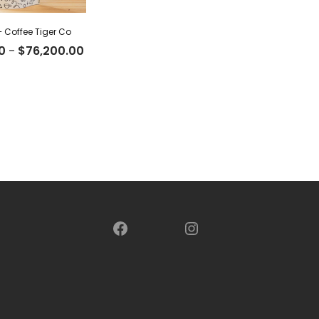
– Coffee Tiger Co
Rango
0
-
$
76,200.00
de
precios:
desde
$23,500.00
hasta
$76,200.00
Facebook
Instagram