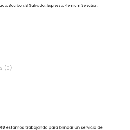
vado
,
Bourbon
,
El Salvador
,
Espresso
,
Premium Selection
,
s (0)
018
estamos trabajando para brindar un servicio de