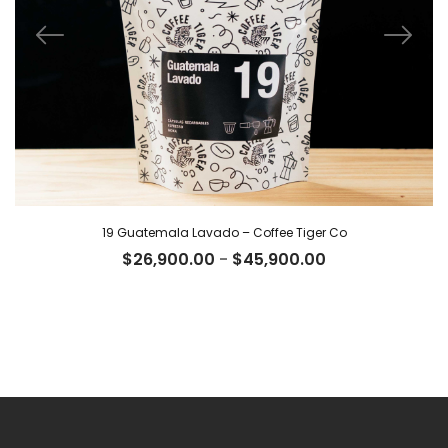
19 Guatemala Lavado – Coffee Tiger Co
Rango
$
26,900.00
-
$
45,900.00
de
precios:
desde
$26,900.00
hasta
$45,900.00