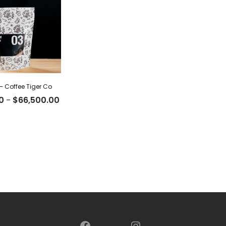
 – Coffee Tiger Co
Rango
0
-
$
66,500.00
de
precios:
desde
$20,500.00
hasta
$66,500.00
Facebook
Instagram