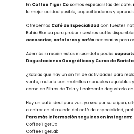
En
Coffee Tiger Co
somos especialistas del café,
la mejor calidad posible, capacitándonos y aprend
Ofrecemos
Café de Especialidad
con tuestes nat
Bahía Blanca para probar nuestros cafés disponibl
accesorios
, cafeteras y
cafés
necesarios para an
Además sí recién estás iniciándote podés
capacit
Degustaciones Geográficas y Curso de Barista I
¿Sabías que hay un sin fin de actividades para rea
venta, molerlo con
molinillos manuales regulables
y
como en Filtros de Tela y finalmente degustarlo e
Hay un
café ideal para vos
, ya sea por su origen, 
a entrar en el mundo del café de especialidad, prob
Para más información seguinos en Instagram:
CoffeeTigerCo
CoffeeTigerLab