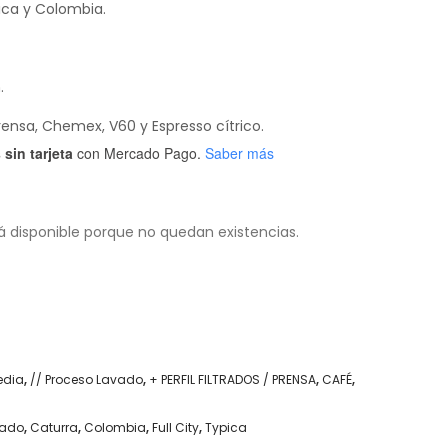
pica y Colombia.
.
rensa, Chemex, V60 y Espresso cítrico.
sin tarjeta
con Mercado Pago.
Saber más
á disponible porque no quedan existencias.
edia
,
// Proceso Lavado
,
+ PERFIL FILTRADOS / PRENSA
,
CAFÉ
,
vado
,
Caturra
,
Colombia
,
Full City
,
Typica