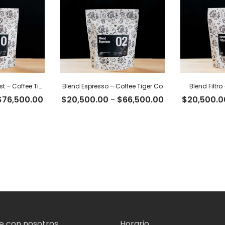
Colombia Dark Roast – Coffee Tiger Co
Blend Espresso – Coffee Tiger Co
Blend Filtro
Rango
Rango
$
76,500.00
$
20,500.00
-
$
66,500.00
$
20,500.0
de
de
precios:
precios:
desde
desde
$23,600.00
$20,500.00
hasta
hasta
$76,500.00
$66,500.00
 con nosotros
Horario