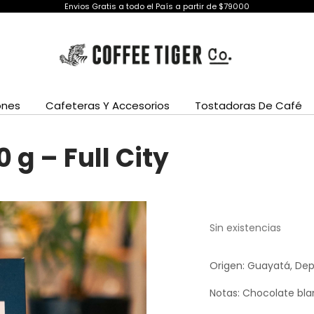
Envios Gratis a todo el País a partir de $79000
ones
Cafeteras Y Accesorios
Tostadoras De Café
 g – Full City
Sin existencias
Origen: Guayatá, De
Notas: Chocolate bla