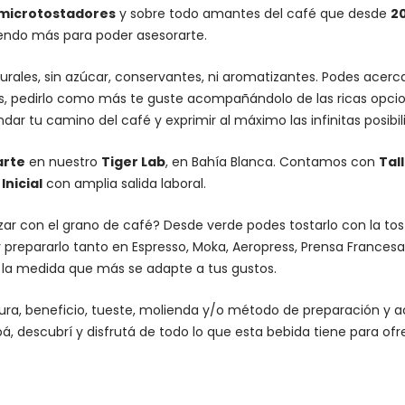
microtostadores
y sobre todo amantes del café que desde
2
iendo más para poder asesorarte.
urales, sin azúcar, conservantes, ni aromatizantes. Podes acer
es, pedirlo como más te guste acompañándolo de las ricas opcio
dar tu camino del café y exprimir al máximo las infinitas posibi
arte
en nuestro
Tiger Lab
, en Bahía Blanca. Contamos con
Tal
nicial
con amplia salida laboral.
lizar con el grano de café? Desde verde podes tostarlo con la
to
 prepararlo tanto en Espresso,
Moka
,
Aeropress
,
Prensa Francesa
n la medida que más se adapte a tus gustos.
altura, beneficio, tueste, molienda y/o método de preparación 
á, descubrí y disfrutá de todo lo que esta bebida tiene para ofr