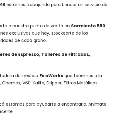
018
estamos trabajando para brindar un servicio de
carte a nuestro punto de venta en
Sarmiento 550
nes exclusivas que hay, stockearte de los
lidades de cada grano.
leres de Espresso, Talleres de Filtrados,
stadora doméstica
FireWorks
que tenemos a la
,
Chemex
, V60,
Kalita
, Dripper, Filtros Metálicos
y acá estamos para ayudarte a encontrarlo. Animate
ecerte.