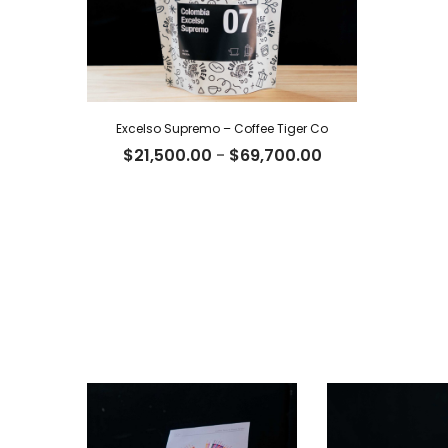
Excelso Supremo – Coffee Tiger Co
Rango
$
21,500.00
-
$
69,700.00
de
precios:
desde
$21,500.00
hasta
$69,700.00