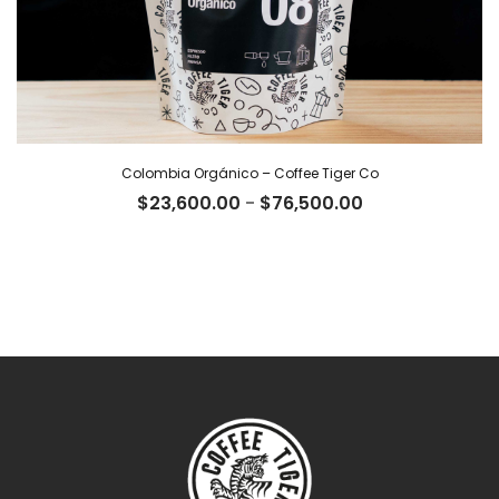
Colombia Orgánico – Coffee Tiger Co
Rango
$
23,600.00
-
$
76,500.00
de
precios:
desde
$23,600.00
hasta
$76,500.00