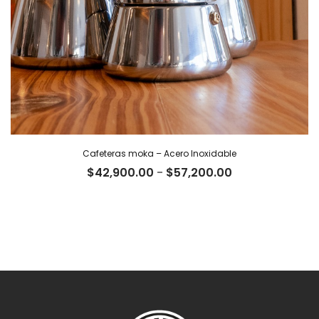
Cafeteras moka – Acero Inoxidable
Rango
$
42,900.00
-
$
57,200.00
de
precios:
desde
$42,900.00
hasta
$57,200.00