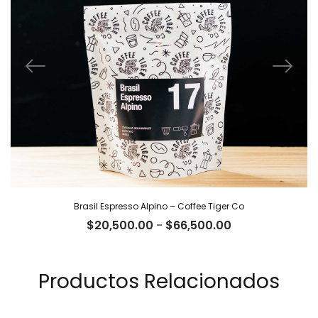
Brasil Espresso Alpino – Coffee Tiger Co
Rango
$
20,500.00
-
$
66,500.00
de
precios:
desde
Productos Relacionados
$20,500.00
hasta
$66,500.00