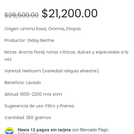
El
El
$
21,200.00
$
26,500.00
precio
precio
Origen: Limmu Kosa, Oromía, Etiopía.
original
actual
Productor: Giday Berthe.
era:
es:
Notas: Aroma floral, notas cítricas, dulces y especiadas a la
$26,500.00.
$21,20
vez.
Varietal: Heirloom (variedad reliquia silvestre).
Beneficio: Lavado
Altitud: 1900-2200 mts snm.
Sugerencia de uso: Filtro y Prensa
Cantidad: 250 gramos
Hasta 12 pagos sin tarjeta
con Mercado Pago.
Saber más