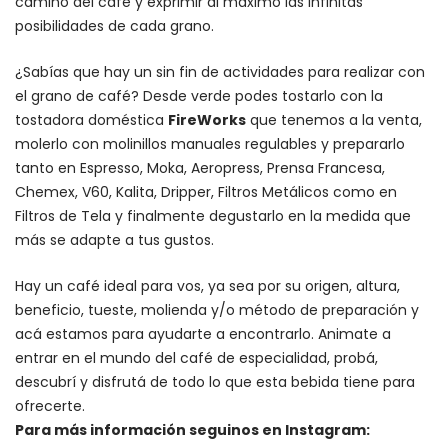
camino del café y exprimir al máximo las infinitas
posibilidades de cada grano.
¿Sabías que hay un sin fin de actividades para realizar con
el grano de café? Desde verde podes tostarlo con la
tostadora doméstica
FireWorks
que tenemos a la venta,
molerlo con
molinillos manuales regulables
y prepararlo
tanto en Espresso,
Moka
,
Aeropress
,
Prensa Francesa
,
Chemex
, V60,
Kalita
, Dripper, Filtros Metálicos como en
Filtros de Tela y finalmente degustarlo en la medida que
más se adapte a tus gustos.
Hay un
café ideal para vos
, ya sea por su origen, altura,
beneficio, tueste, molienda y/o método de preparación y
acá estamos para ayudarte a encontrarlo. Animate a
entrar en el mundo del café de especialidad, probá,
descubrí y disfrutá de todo lo que esta bebida tiene para
ofrecerte.
Para más información seguinos en Instagram: