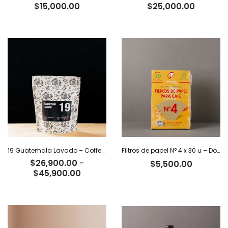
$
15,000.00
$
25,000.00
19 Guatemala Lavado – Coffee Tiger Co
Filtros de papel N° 4 x 30 u – Domestic
$
26,900.00
-
$
5,500.00
Rango
$
45,900.00
de
precios:
desde
$26,900.00
hasta