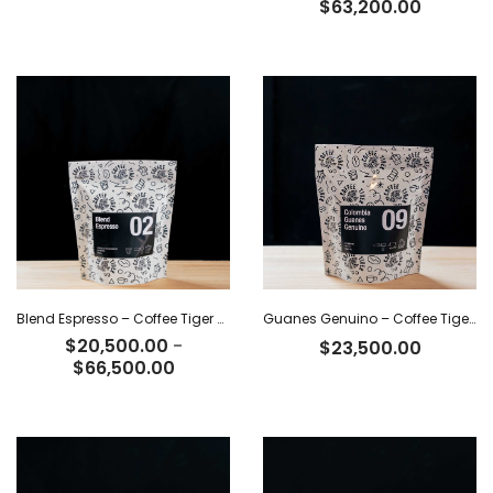
Rango
$
63,200.00
de
precios:
desde
$19,500
hasta
$63,200
Blend Espresso – Coffee Tiger Co
Guanes Genuino – Coffee Tiger Co
$
20,500.00
-
$
23,500.00
Rango
$
66,500.00
de
precios:
desde
$20,500.00
hasta