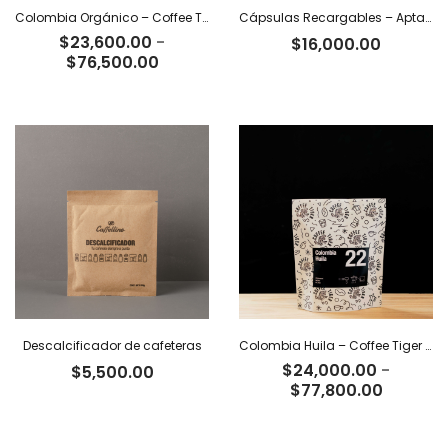
Colombia Orgánico – Coffee Tiger Co
Cápsulas Recargables – Aptas Nespresso x 4
$
23,600.00
-
$
16,000.00
Rango
$
76,500.00
de
precios:
desde
$23,600.00
hasta
$76,500.00
Descalcificador de cafeteras
Colombia Huila – Coffee Tiger Co
$
24,000.00
-
$
5,500.00
Rango
$
77,800.00
de
precios: