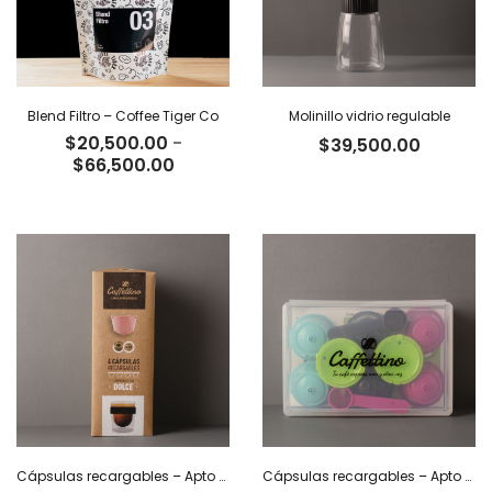
Blend Filtro – Coffee Tiger Co
Molinillo vidrio regulable
$
20,500.00
-
$
39,500.00
Rango
$
66,500.00
de
precios:
desde
$20,500.00
hasta
$66,500.00
Cápsulas recargables – Apto Dolce Gusto x 4
Cápsulas recargables – Apto Dolce Gusto x 8