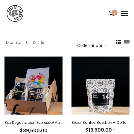
0
Mostrar
6
12
15
Ordenar por
Box Degustación Espresso/Moka – 400 g
Brasil Santos Bourbon – Coffee Tiger Co
$
19,500.00
-
$
39,500.00