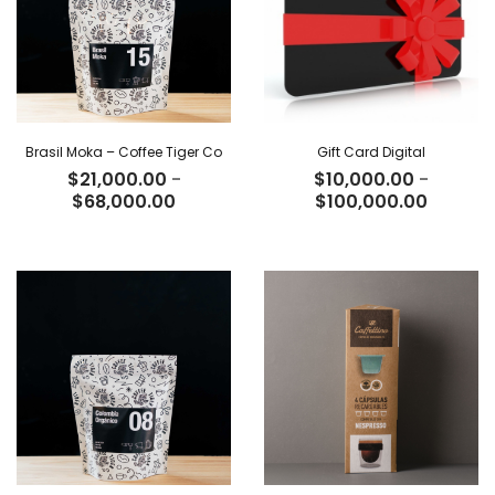
Brasil Moka – Coffee Tiger Co
Gift Card Digital
$
21,000.00
-
$
10,000.00
-
Rango
Rango
$
68,000.00
$
100,000.00
de
de
precios:
precios
desde
desde
$21,000.00
$10,00
hasta
hasta
$68,000.00
$100,0