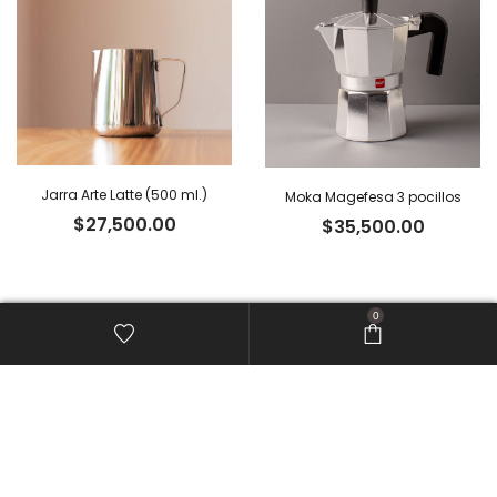
$45,900.00
Jarra Arte Latte (500 ml.)
Moka Magefesa 3 pocillos
$
27,500.00
$
35,500.00
0