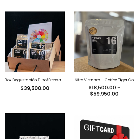
precios:
precios:
desde
desde
$20,500.00
$19,500
hasta
hasta
$66,500.00
$63,200
Box Degustación Filtro/Prensa – 400 g
Nitro Vietnam – Coffee Tiger Co
$
18,500.00
-
$
39,500.00
Rango
$
59,950.00
de
precios:
desde
$18,500
hasta
$59,950