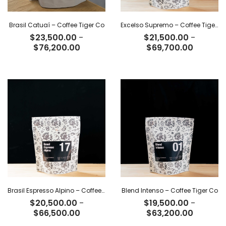
Brasil Catuaí – Coffee Tiger Co
Excelso Supremo – Coffee Tiger Co
$
23,500.00
-
$
21,500.00
-
Rango
Rango
$
76,200.00
$
69,700.00
de
de
precios:
precios:
desde
desde
$23,500.00
$21,500
hasta
hasta
$76,200.00
$69,700
Brasil Espresso Alpino – Coffee Tiger Co
Blend Intenso – Coffee Tiger Co
$
20,500.00
-
$
19,500.00
-
Rango
Rango
$
66,500.00
$
63,200.00
de
de