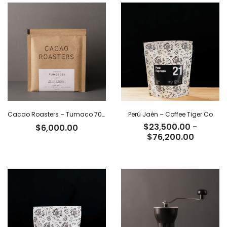
desde
$24,000
hasta
$77,800
Cacao Roasters – Tumaco 70% x 40 g
Perú Jaén – Coffee Tiger Co
$
23,500.00
-
$
6,000.00
Rango
$
76,200.00
de
precios:
desde
$23,500
hasta
$76,200