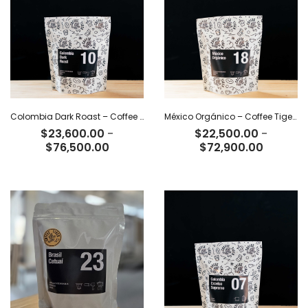
$66,500.00
Colombia Dark Roast – Coffee Tiger Co
México Orgánico – Coffee Tiger Co
$
23,600.00
-
$
22,500.00
-
Rango
Rango
$
76,500.00
$
72,900.00
de
de
precios:
precios:
desde
desde
$23,600.00
$22,500
hasta
hasta
$76,500.00
$72,900